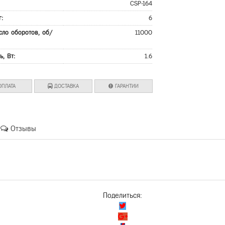
:
CSP-164
г:
6
сло оборотов, об/
11000
ь, Вт:
1.6
ПЛАТА
ДОСТАВКА
ГАРАНТИИ
Отзывы
Поделиться: