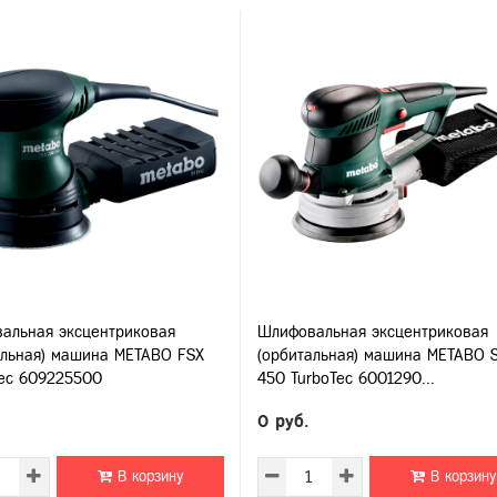
альная эксцентриковая
Шлифовальная эксцентриковая
альная) машина METABO FSX
(орбитальная) машина METABO 
tec 609225500
450 TurboTec 6001290...
0 руб.
В корзину
В корзину