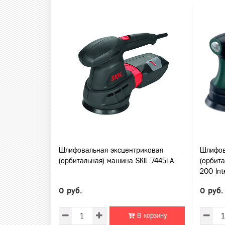
Шлифовальная эксцентриковая
Шлифов
(орбитальная) машина SKIL 7445LA
(орбит
200 In
0 руб.
0 руб.
В корзину