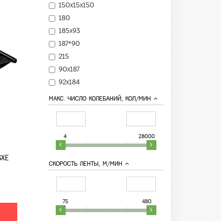
150х15х150
180
185х93
187*90
215
90х187
92х184
МАКС. ЧИСЛО КОЛЕБАНИЙ, КОЛ/МИН
4
28000
SXE
СКОРОСТЬ ЛЕНТЫ, М/МИН
75
480