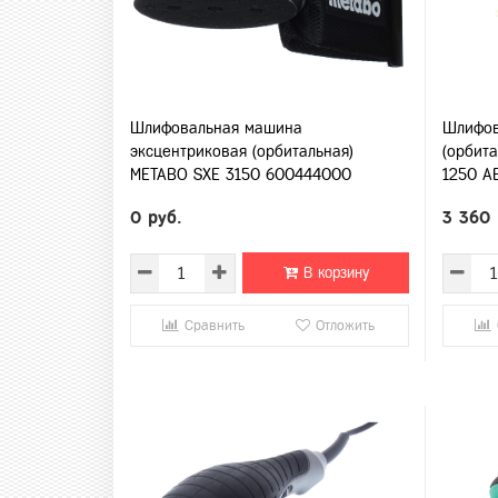
Шлифовальная машина
Шлифов
эксцентриковая (орбитальная)
(орбит
METABO SXE 3150 600444000
1250 A
0 руб.
3 360 
В корзину
Сравнить
Отложить