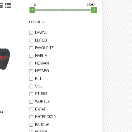
0
24254
БРЕНД
DeWALT
ELITECH
FAVOURITE
MAKITA
MEKKAN
METABO
P.I.T.
SKIL
STURM
WORTEX
БУЛАТ
на
ИНТЕРСКОЛ
КАЛИБР