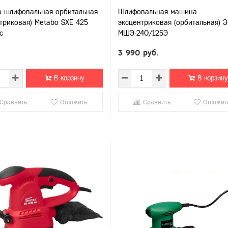
 шлифовальная орбитальная
Шлифовальная машина
нтриковая) Metabo SXE 425
эксцентриковая (орбитальная) 
c
МШЭ-240/125Э
3 990 руб.
В корзину
В корзину
Сравнить
Отложить
Сравнить
Отложит