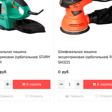
альная машина
Шлифовальная машина
триковая (орбитальная) STURM
эксцентриковая (орбитальная) 
R
SA0221
руб.
0 руб.
В корзину
В корзину
Сравнить
Отложить
Сравнить
Отложит