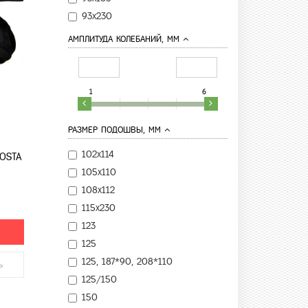
93х230
АМПЛИТУДА КОЛЕБАНИЙ, ММ
1
6
РАЗМЕР ПОДОШВЫ, ММ
102х114
ROSTA
105х110
108х112
115х230
123
125
125, 187*90, 208*110
ь
125/150
150