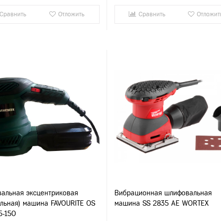
Сравнить
Отложить
Сравнить
Отложит
альная эксцентриковая
Вибрационная шлифовальная
альная) машина FAVOURITE OS
машина SS 2835 AE WORTEX
5-150