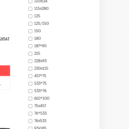
110х114
115х280
125
125/150
150
180
БУЛАТ
187*90
215
228х93
230x115
457*75
533*75
ь
533*76
610*100
75х457
76*533
76х533
93х185