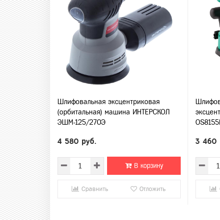
Шлифовальная эксцентриковая
Шлифов
(орбитальная) машина ИНТЕРСКОЛ
эксцен
ЭШМ-125/270Э
OS8155
4 580 руб.
3 460 
В корзину
Сравнить
Отложить