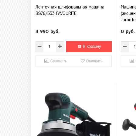
Ленточная шлифовальная машина
Машина
BS76/533 FAVOURITE
(эксце
TurboTe
4 990 руб.
0 руб.
В корзину
Сравнить
Отложить