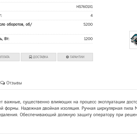
:
HS7601X1
г:
4
сло оборотов, об/
5200
ь, Вт:
1200
ПЛАТА
ДОСТАВКА
ГАРАНТИИ
Отзывы
ет важные, существенно влияющих на процесс эксплуатации досто
ой формы. Надежная двойная изоляция. Ручная циркулярная пила 
удаления. Обеспечивающий должную защиту оператору при решен