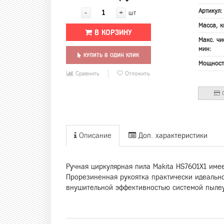
Артикул
-
+
шт
Масса, к
В КОРЗИНУ
Макс. чи
мин:
КУПИТЬ В ОДИН КЛИК
Мощност
Сравнить
Отложить
О
Описание
Доп. характеристики
Ручная циркулярная пила Makita HS7601X1 име
Прорезиненная рукоятка практически идеальн
внушительной эффективностью системой пыле