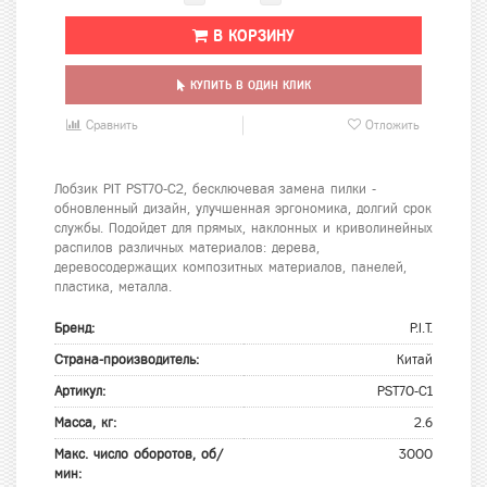
В КОРЗИНУ
КУПИТЬ В ОДИН КЛИК
Сравнить
Отложить
Лобзик PIT PST70-C2, бесключевая замена пилки -
обновленный дизайн, улучшенная эргономика, долгий срок
службы. Подойдет для прямых, наклонных и криволинейных
распилов различных материалов: дерева,
деревосодержащих композитных материалов, панелей,
пластика, металла.
Бренд:
P.I.T.
Страна-производитель:
Китай
Артикул:
PST70-C1
Масса, кг:
2.6
Макс. число оборотов, об/
3000
мин: