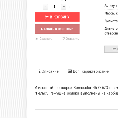
Артикул
-
+
шт
Масса, к
В КОРЗИНУ
Диаметр
Диаметр
КУПИТЬ В ОДИН КЛИК
отверсти
Сравнить
Отложить
О
Описание
Доп. характеристики
Усиленный плиткорез Remocolor 46-0-670 при
"Рельс". Режущие ролики выполнены из карбид