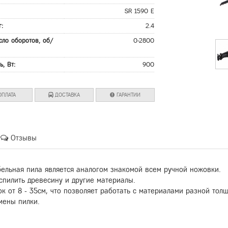
:
SR 1590 E
г:
2.4
сло оборотов, об/
0-2800
ь, Вт:
900
ПЛАТА
ДОСТАВКА
ГАРАНТИИ
Отзывы
бельная пила является аналогом знакомой всем ручной ножовки.
спилить древесину и другие материалы.
 от 8 - 35см, что позволяет работать с материалами разной тол
мены пилки.