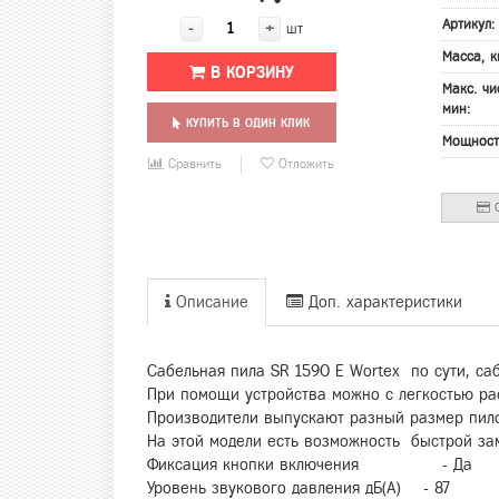
Артикул
-
+
шт
Масса, к
В КОРЗИНУ
Макс. чи
мин:
КУПИТЬ В ОДИН КЛИК
Мощност
Сравнить
Отложить
О
Описание
Доп. характеристики
Сабельная пила SR 1590 E Wortex по сути, са
При помощи устройства можно с легкостью ра
Производители выпускают разный размер пилок
На этой модели есть возможность быстрой за
Фиксация кнопки включения - Да
Уровень звукового давления дБ(A) - 87