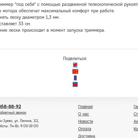
риммер "под себя" с помощью раздвижной телескопической рукоят
о мотора обеспечат максимальный комфорт при работе.
ять леску диаметром 1,3 мм.
тавляет 33 см.
ние лески происходит в момент запуска триммера.
Поделиться:
868-88-92
Главная
Га
обратный звонок
О нас
Ст
о-Зуево, ул. Ленина, 111,
Новости
А
боты: Пн-Вс 9:00-19:00
Оплата
Ко
Доставка