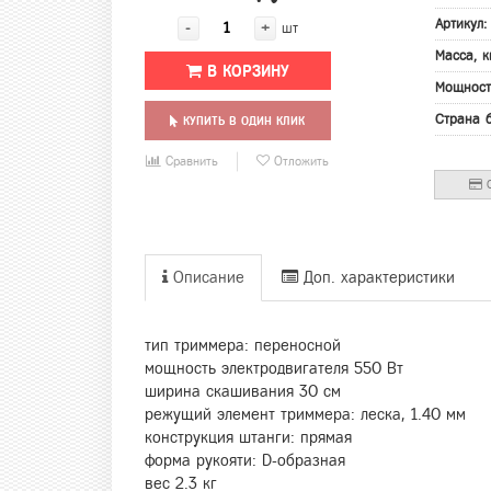
Артикул
-
+
шт
Масса, к
В КОРЗИНУ
Мощност
Страна 
КУПИТЬ В ОДИН КЛИК
Сравнить
Отложить
О
Описание
Доп. характеристики
тип триммера: переносной
мощность электродвигателя 550 Вт
ширина скашивания 30 см
режущий элемент триммера: леска, 1.40 мм
конструкция штанги: прямая
форма рукояти: D-образная
вес 2.3 кг