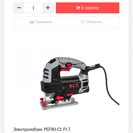
В корзину
Сравнить
Отложить
Электролобзик PST90-C1 P.I.T.